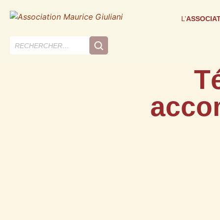
L’
ASSOCIA
T
acco