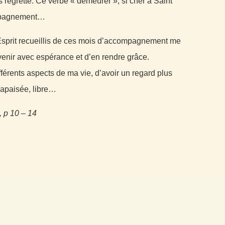
s regretté. Ce verbe « demeurer », si cher à Saint
ompagnement…
’Esprit recueillis de ces mois d’accompagnement me
venir avec espérance et d’en rendre grâce.
différents aspects de ma vie, d’avoir un regard plus
 apaisée, libre…
, p 10 – 14