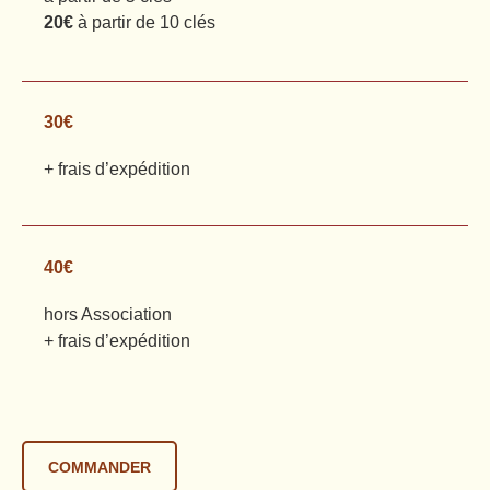
EN SAVOIR PLUS
20€
à partir de 10 clés
30€
30€
+ frais d’expédition
EN SAVOIR PLUS
40€
40€
hors Association
EN SAVOIR PLUS
+ frais d’expédition
COMMANDER